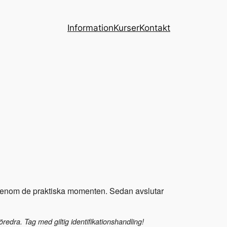
Information
Kurser
Kontakt
r igenom de praktiska momenten. Sedan avslutar
redra. Tag med giltig identifikationshandling!