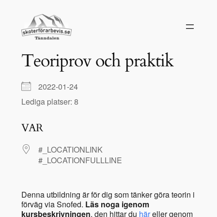
Hoppa
till
innehåll
Teoriprov och praktik
2022-01-24
Lediga platser: 8
VAR
#_LOCATIONLINK
#_LOCATIONFULLLINE
Denna utbildning är för dig som tänker göra teorin i
förväg via Snofed.
Läs noga igenom
kursbeskrivningen
, den hittar du
här
eller genom