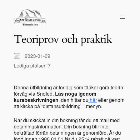
Hoppa
till
innehåll
Teoriprov och praktik
2023-01-09
Lediga platser: 7
Denna utbildning är för dig som tänker göra teorin i
förväg via Snofed.
Läs noga igenom
kursbeskrivningen
, den hittar du
här
eller genom
att klicka på ”distansutbildning” i menyn.
När du skickat in din bokning får du ett mail med
betalningsinformation. Din bokning blir inte
bekräftad förrän betalningen är genomförd. Är du
född innan 1980.01.01 får du 25 % rabatt på vårt