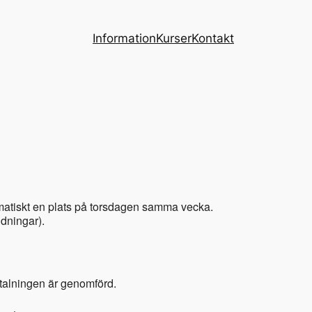
Information
Kurser
Kontakt
omatiskt en plats på torsdagen samma vecka.
ldningar).
betalningen är genomförd.