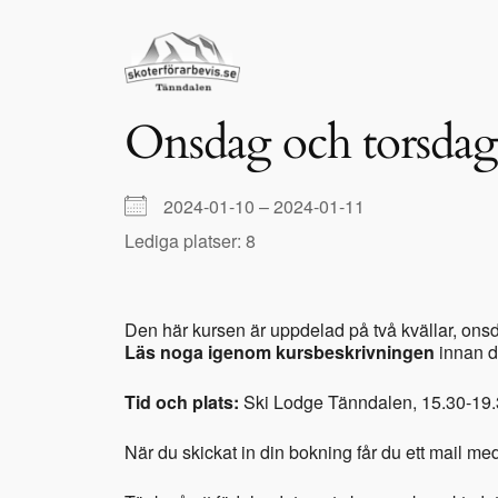
Hoppa
till
innehåll
Onsdag och torsdag
2024-01-10 – 2024-01-11
Lediga platser: 8
Den här kursen är uppdelad på två kvällar, ons
Läs noga igenom kursbeskrivningen
innan du
Tid och plats:
Ski Lodge Tänndalen, 15.30-19.3
När du skickat in din bokning får du ett mail me