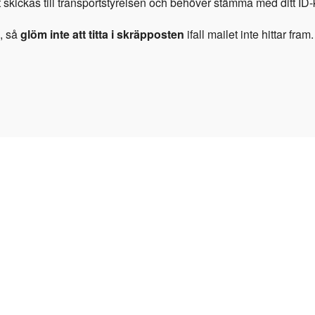
 skickas till transportstyrelsen och behöver stämma med ditt ID-k
l, så
glöm inte att titta i skräpposten
ifall mailet inte hittar fram.