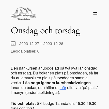
Hoppa
till
innehåll
Onsdag och torsdag
2023-12-27 – 2023-12-28
Lediga platser: 0
Den här kursen är uppdelad på två kvällar, onsdag
och torsdag. Du bokar en plats på onsdagen, så får
du automatiskt en plats på torsdagen samma
vecka.
Läs noga igenom kursbeskrivningen
innan du bokar, den hittar du
här
eller via ”på plats”
i menyn (under utbildningar).
Tid och plats:
Ski Lodge Tänndalen, 15.30-19.30
(ons och tors)